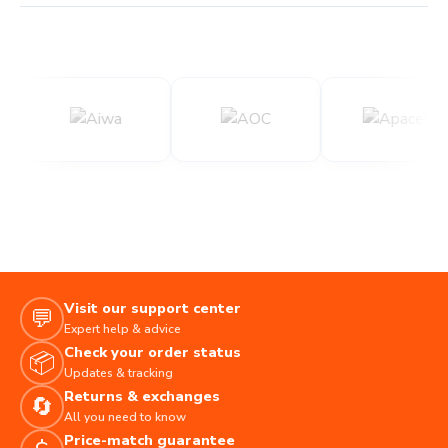
Visit our support center
💬
Expert help & advice
Check your order status
📦
Updates & tracking
Returns & exchanges
🔄
All you need to know
Price-match guarantee