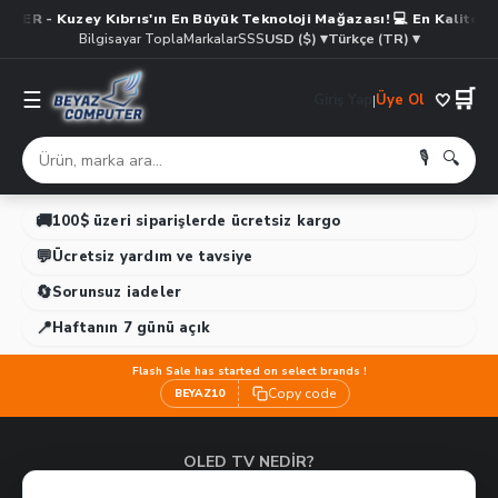
y Kıbrıs'ın En Büyük Teknoloji Mağazası! 💻 En Kaliteli Ürünler
USD ($) ▾
Türkçe (TR) ▾
Bilgisayar Topla
Markalar
SSS
🛒
☰
🤍
Giriş Yap
Üye Ol
|
🎙️ 🔍
🚚
100$ üzeri siparişlerde ücretsiz kargo
💬
Ücretsiz yardım ve tavsiye
🔄
Sorunsuz iadeler
📍
Haftanın 7 günü açık
Flash Sale has started on select brands !
Copy code
BEYAZ10
OLED TV NEDIR?