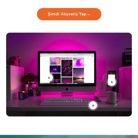
Şimdi Alışveriş Yap
→
+
+
+